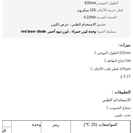
الطول الموجي:
635nm
قطر حزمة الألياف:
105 ميكرون
الفتحة العددية:
0.22NA
تطبيق:
الاستخدام الطبي ، عرض الليزر
وحدة ليزر حمراء ، ليزر ديود أحمر
red laser diode
تسليط الضوء:
,
ميزات:
635nm الطول الموجي 
5W انتاج الطاقة 
105μm قطر قلب الألياف 
0.22 غ
التطبيقات
:
الاستخدام الطبي
شعاع التصويب 
بحث علمي
المواصفات (25 ℃)
رمز
وحدة
الحد