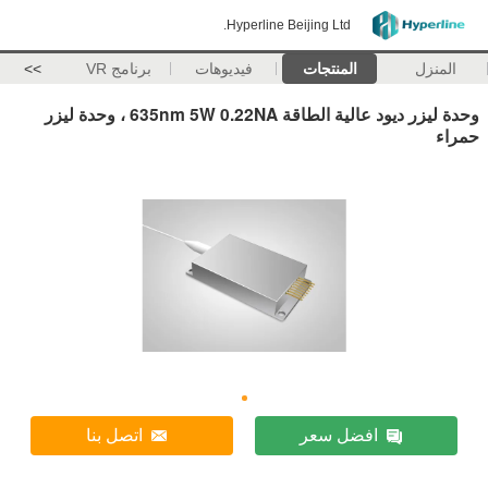
Hyperline Beijing Ltd.
المنزل
المنتجات
فيديوهات
برنامج VR
>>
وحدة ليزر ديود عالية الطاقة 635nm 5W 0.22NA ، وحدة ليزر
حمراء
افضل سعر
اتصل بنا