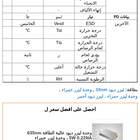
الانحناء
إنهاء الألياف
-
-
بيانات PD
تيار
ايمو
μأ
الآخرين
ESD
Vesd
الخامس
درجة حرارة
Tst
℃
التخزين
درجة الحرارة
Tls
℃
لحام الرصاص
يؤدي لحام
ر
ثانية
الرصاص
درجة حرارة حالة
أعلى
℃
التشغيل
الرطوبة النسبية
RH
٪
ليزر ديود 35nm
وحدة ليزر حمراء
بطاقة:
,
,
وحدة ليزر حمراء ، ليزر ديود أحمر
احصل على افضل سعر ل
وحدة ليزر ديود عالية الطاقة 635nm
5W 0.22NA ، وحدة ليزر حمراء