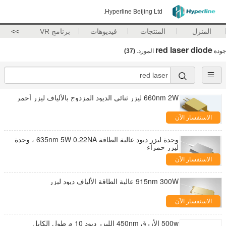
Hyperline Beijing Ltd.
المنزل
المنتجات
فيديوهات
برنامج VR
>>
red laser diode
جودة
المورد.
(37)
660nm 2W ليزر ثنائي الديود المزدوج بالألياف ليزر أحمر
الاستفسار الآن
وحدة ليزر ديود عالية الطاقة 635nm 5W 0.22NA ، وحدة
ليزر حمراء
الاستفسار الآن
915nm 300W عالية الطاقة الألياف ديود ليزر
الاستفسار الآن
500w الأزرق 450nm الليزر ديود 10 م طول الكابل