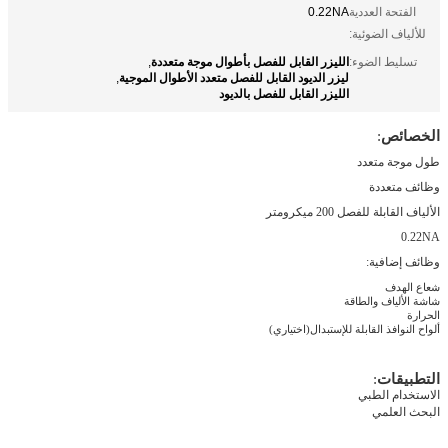
الفتحة العددية
0.22NA
للألياف الضوئية:
الليزر القابل للفصل بأطوال موجة متعددة
تسليط الضوء:
,
ليزر الديود القابل للفصل متعدد الأطوال الموجية
,
الليزر القابل للفصل بالديود
الخصائص
:
طول موجة متعدد
وظائف متعددة
الألياف القابلة للفصل 200 ميكرومتر
0.22NA
وظائف إضافية
:
شعاع الهدف
شاشة الألياف والطاقة
الحرارة
ألواح النوافذ القابلة للإستبدال
(
اختياري
)
التطبيقات
:
الاستخدام الطبي
البحث العلمي