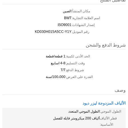
مكان المنشأ:
الصين
اسم العلامة التجارية:
BWT
إصدار الشهادات:
ISO9001
رقم الموديل:
KD030H015A5CC-Y1Y
شروط الدفع والشحن
الحد الأدنى لكمية:
1 قطعة/قطعة
وقت التسليم:
4-8 اسابيع
شروط الدفع:
T/T
القدرة على العرض:
100،000/سنة
وصف
الألياف المزدوجة ليزر ديود
الطول الموجي:
الطول الموجي المتعدد
قطر الألياف
ألياف 200 ميكرومتر قابلة للفصل
الأساسية: