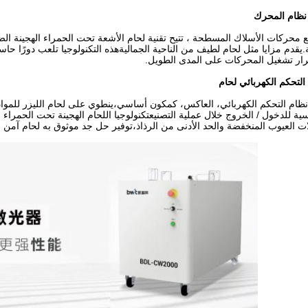
نظام المحرك
ع محركات الأسلاك المسطحة ، تتيح تقنية لحام الأشعة تحت الحمراء الهجينة ا
ة.يقدم مزايا مثل لحام لطيف من الناحية الجماليةهذه التكنولوجيا تلعب دورًا ح
ار تشغيل المحركات على المدى الطويل.
التحكم الكهربائي لحام
سية للدخول / الخروج خلال عملية التصنيعتكنولوجيا اللحام الهجينة تحت الحمراء 
ت العيوب المنخفضة والحد الأدنى من الرذاذ،توفير حل جد موثوق به لحام آمن لمنتج