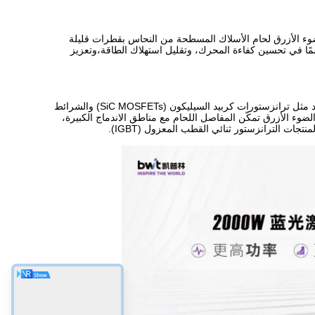
لضوء الأزرق لحام الأسلاك المسطحة من النحاس بقطرات قليلة
اسمًا في تحسين كفاءة المحرك، وتقليل استهلاك الطاقة،وتعزيز
"في نظام التحكم الكهربائي، العاكس، كمكون أساسي،ينطوي على لحام الليزر للمواد مثل ترانزستورات كربيد السيليكون (SiC MOSFETs) والشرائط
الضوء الأزرق تمكّن المفاصل اللحام مع مناطق الاندماج الكبيرة،
ات الترانزستور ثنائي القطب المعزول (IGBT).