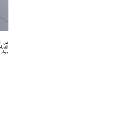
في ال
النحا
مواد 