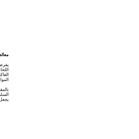
معالج
يفرض 
اللحا
العاك
الموا
بالمق
السلس
يجعل 