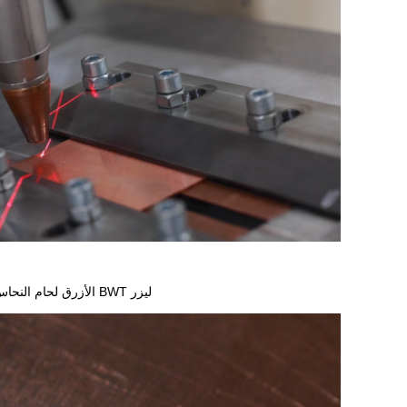
ليزر BWT الأزرق لحام النحاس الأرجواني