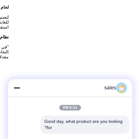
لحام 
لتصني
للغاي
استقر
نظام 
النحا
معدلا
sales
6:31 PM
Good day, what product are you looking 
for?