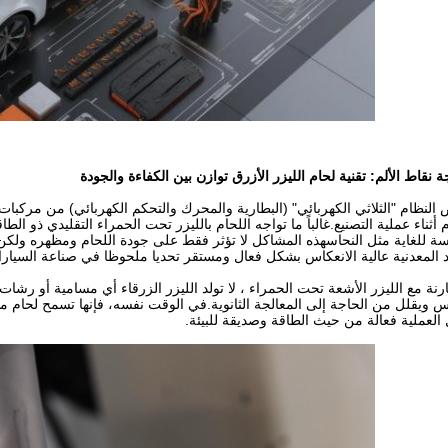
ة نقاط الألم: تقنية لحام الليزر الأزرق توازن بين الكفاءة والجودة
النظام "الثلاثي الكهربائي" (البطارية والمحرك والتحكم الكهربائي) من مركبات
م أثناء عملية التصنيع.غالباً ما تواجه اللحام بالليزر تحت الحمراء التقليدي ذو 
سة للغاية مثل النحاسهذه المشاكل لا تؤثر فقط على جودة اللحام ومظهره ولكن
د المعدنية عالية الانعكاس بشكل فعال ومستقر تحديا ملحوظا في صناعة السيارا
ارنة مع الليزر الأشعة تحت الحمراء ، لا تولد الليزر الزرقاء أي مسامية أو رشات 
 ويقلل من الحاجة إلى المعالجة الثانوية.في الوقت نفسه، فإنها تسمح لحام 
العملية فعالة من حيث الطاقة وصديقة للبيئة.