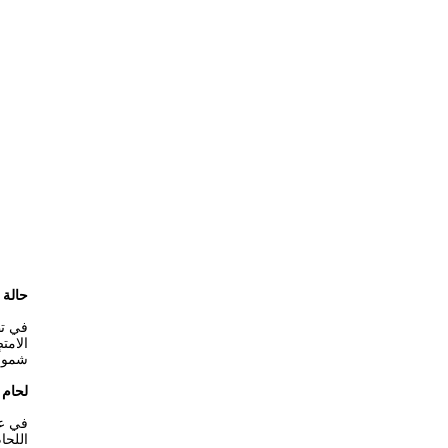
حالة 
في تط
الامت
شمولً
لحام 
في عم
اللحا